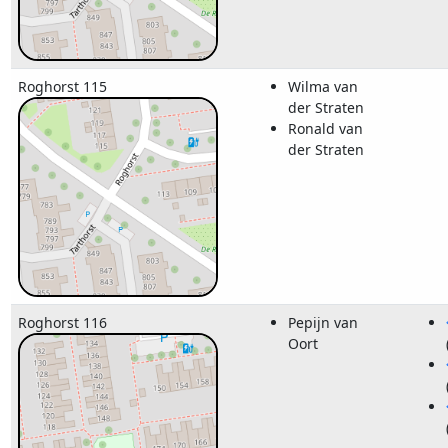
Roghorst 115
Wilma van
der Straten
Ronald van
der Straten
Roghorst 116
Pepijn van
Oort