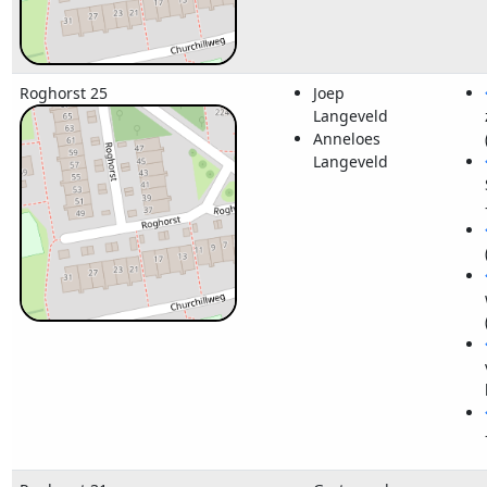
Roghorst 25
Joep
Langeveld
Anneloes
Langeveld