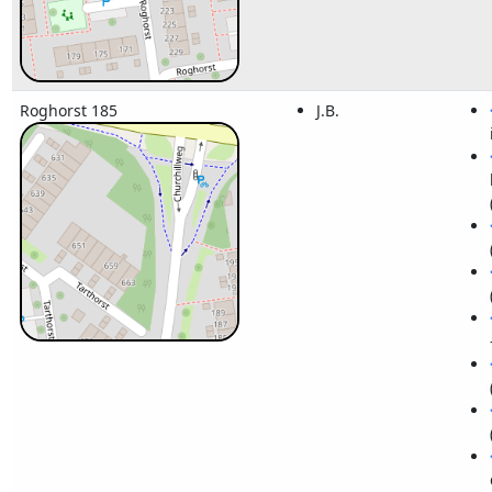
Roghorst 185
J.B.