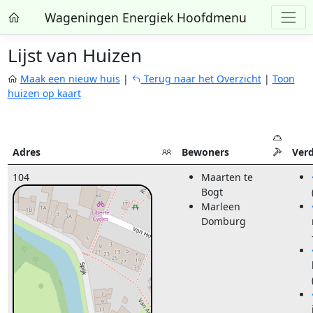
Wageningen Energiek Hoofdmenu
Lijst van Huizen
Maak een nieuw huis
|
Terug naar het Overzicht
|
Toon
huizen op kaart
Adres
Bewoners
Ver
104
Maarten te
Bogt
Marleen
Domburg