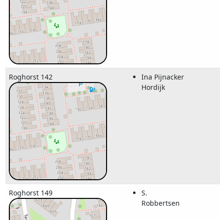
Roghorst 142
Ina Pijnacker
Hordijk
Roghorst 149
S.
Robbertsen