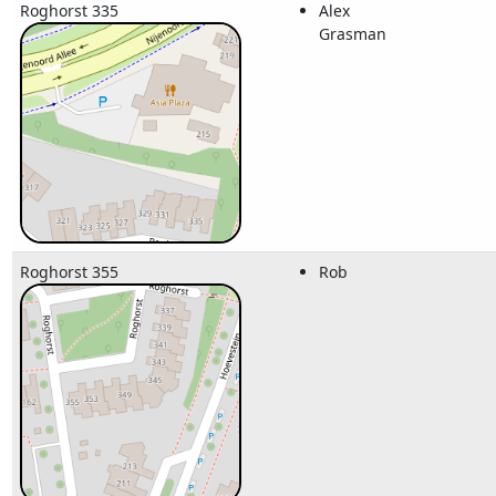
Roghorst 335
Alex
Grasman
Roghorst 355
Rob