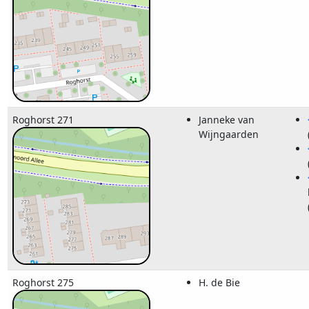
Roghorst 271
Janneke van
Wijngaarden
Roghorst 275
H. de Bie