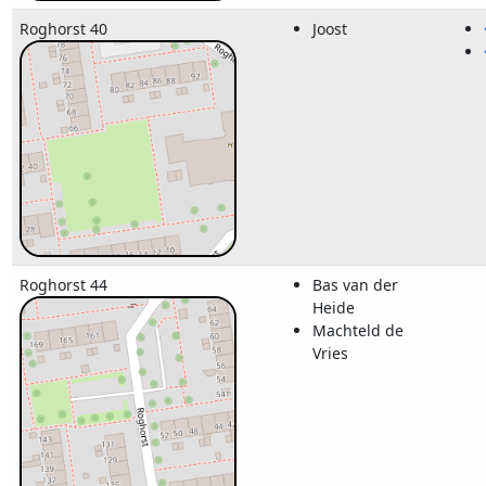
Roghorst 40
Joost
Roghorst 44
Bas van der
Heide
Machteld de
Vries