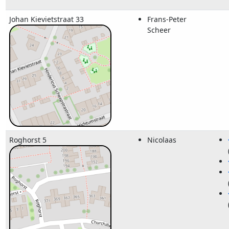
Johan Kievietstraat 33
Frans-Peter
Scheer
Roghorst 5
Nicolaas